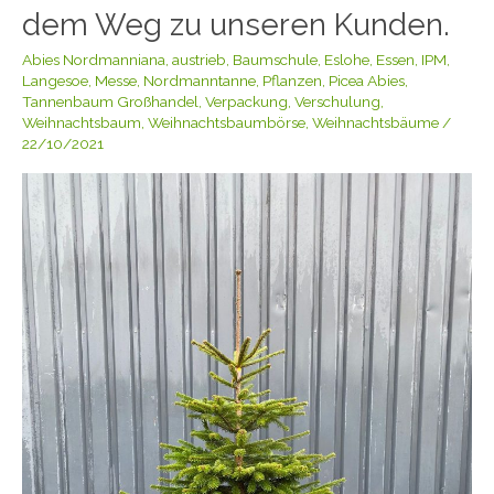
Tannenbäume
dem Weg zu unseren Kunden.
sind
Abies Nordmanniana
,
austrieb
,
Baumschule
,
Eslohe
,
Essen
,
IPM
,
bereits
Langesoe
,
Messe
,
Nordmanntanne
,
Pflanzen
,
Picea Abies
,
auf
Tannenbaum Großhandel
,
Verpackung
,
Verschulung
,
dem
Weihnachtsbaum
,
Weihnachtsbaumbörse
,
Weihnachtsbäume
/
Weg
22/10/2021
zu
unseren
Kunden.