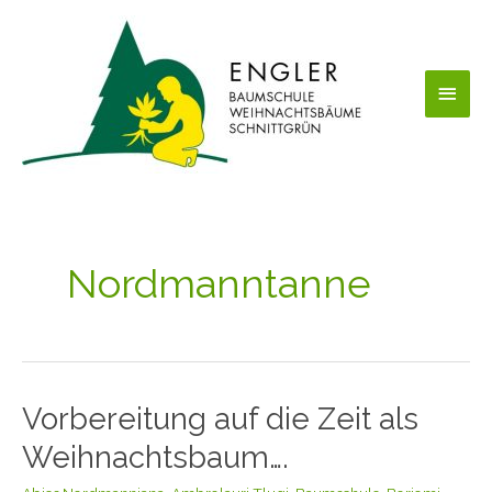
Zum
Haup
Inhalt
springen
Nordmanntanne
Vorbereitung auf die Zeit als
Vorbereitung
auf
Weihnachtsbaum….
die
Zeit