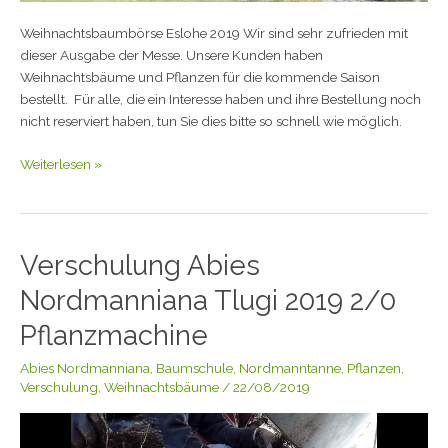
Weihnachtsbaumbörse Eslohe 2019 Wir sind sehr zufrieden mit
dieser Ausgabe der Messe. Unsere Kunden haben
Weihnachtsbäume und Pflanzen für die kommende Saison
bestellt. Für alle, die ein Interesse haben und ihre Bestellung noch
nicht reserviert haben, tun Sie dies bitte so schnell wie möglich.
Weiterlesen »
Verschulung Abies
Verschulung
Abies
Nordmanniana Tlugi 2019 2/0
Nordmanniana
Tlugi
Pflanzmachine
2019
Abies Nordmanniana
,
Baumschule
,
Nordmanntanne
,
Pflanzen
,
2/0
Verschulung
,
Weihnachtsbäume
/
22/08/2019
Pflanzmachine