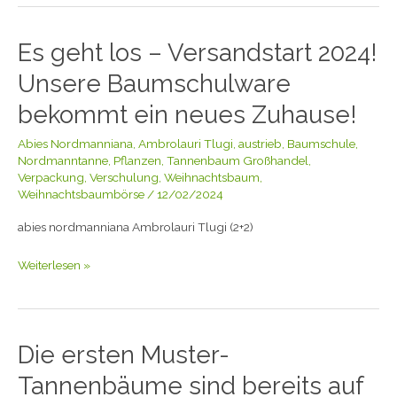
Es geht los – Versandstart 2024!
Es
geht
Unsere Baumschulware
los
–
bekommt ein neues Zuhause!
Versandstart
Abies Nordmanniana
,
Ambrolauri Tlugi
,
austrieb
,
Baumschule
,
2024!
Nordmanntanne
,
Pflanzen
,
Tannenbaum Großhandel
,
Unsere
Verpackung
,
Verschulung
,
Weihnachtsbaum
,
Baumschulware
Weihnachtsbaumbörse
/
12/02/2024
bekommt
ein
abies nordmanniana Ambrolauri Tlugi (2+2)
neues
Zuhause!
Weiterlesen »
Die ersten Muster-
Die
ersten
Tannenbäume sind bereits auf
Muster-