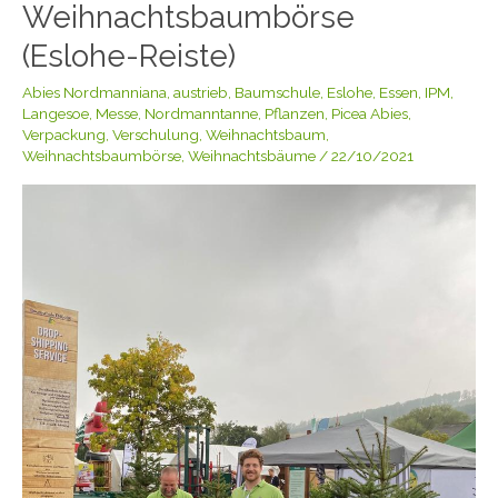
Weihnachtsbaumbörse
Weihnachtsbaumbörse
(Eslohe-
(Eslohe-Reiste)
Reiste)
Abies Nordmanniana
,
austrieb
,
Baumschule
,
Eslohe
,
Essen
,
IPM
,
Langesoe
,
Messe
,
Nordmanntanne
,
Pflanzen
,
Picea Abies
,
Verpackung
,
Verschulung
,
Weihnachtsbaum
,
Weihnachtsbaumbörse
,
Weihnachtsbäume
/
22/10/2021