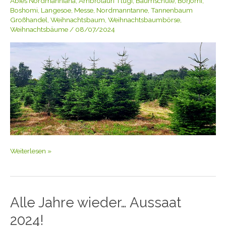
Abies Nordmanniana
,
Ambrolauri Tlugi
,
Baumschule
,
Borjomi
,
als
Boshomi
,
Langesoe
,
Messe
,
Nordmanntanne
,
Tannenbaum
Weihnachtsbaum….
Großhandel
,
Weihnachtsbaum
,
Weihnachtsbaumbörse
,
Weihnachtsbäume
/
08/07/2024
Weiterlesen »
Alle Jahre wieder… Aussaat
Alle
Jahre
2024!
wieder…