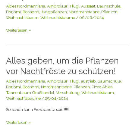
Aussaat
Abies Nordmanniana
,
Ambrolauri Tlugi
,
Aussaat
,
Baumschule
,
2024!
Borjomi
,
Boshomi
,
Jungpflanzen
,
Nordmanntanne
,
Pflanzen
,
Weihnachtsbaum
,
Weihnachtsbäume
/
06/06/2024
Weiterlesen »
Alles geben, um die Pflanzen
Alles
geben,
vor Nachtfröste zu schützen!
um
die
Abies Nordmanniana
,
Ambrolauri Tlugi
,
austrieb
,
Baumschule
,
Pflanzen
Borjomi
,
Boshomi
,
Nordmanntanne
,
Pflanzen
,
Picea Abies
,
vor
Tannenbaum Großhandel
,
Verschulung
,
Weihnachtsbaum
,
Weihnachtsbäume
/
25/04/2024
Nachtfröste
zu
So schön kann Frostschutz sein !!!!!
schützen!
Weiterlesen »