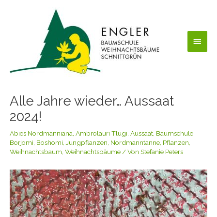
Zum
Haup
Inhalt
springen
Alle Jahre wieder… Aussaat
2024!
Abies Nordmanniana
,
Ambrolauri Tlugi
,
Aussaat
,
Baumschule
,
Borjomi
,
Boshomi
,
Jungpflanzen
,
Nordmanntanne
,
Pflanzen
,
Weihnachtsbaum
,
Weihnachtsbäume
/ Von
Stefanie Peters