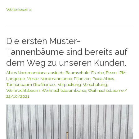
neues
Zuhause!
Weiterlesen »
Die ersten Muster-
Die
ersten
Tannenbäume sind bereits auf
Muster-
Tannenbäume
dem Weg zu unseren Kunden.
sind
Abies Nordmanniana
,
austrieb
,
Baumschule
,
Eslohe
,
Essen
,
IPM
,
bereits
Langesoe
,
Messe
,
Nordmanntanne
,
Pflanzen
,
Picea Abies
,
auf
Tannenbaum Großhandel
,
Verpackung
,
Verschulung
,
dem
Weihnachtsbaum
,
Weihnachtsbaumbörse
,
Weihnachtsbäume
/
Weg
22/10/2021
zu
unseren
Kunden.