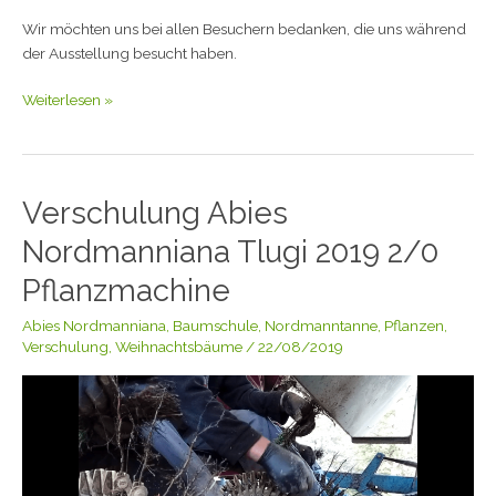
Wir möchten uns bei allen Besuchern bedanken, die uns während
der Ausstellung besucht haben.
Weiterlesen »
Verschulung Abies
Verschulung
Abies
Nordmanniana Tlugi 2019 2/0
Nordmanniana
Tlugi
Pflanzmachine
2019
Abies Nordmanniana
,
Baumschule
,
Nordmanntanne
,
Pflanzen
,
2/0
Verschulung
,
Weihnachtsbäume
/
22/08/2019
Pflanzmachine