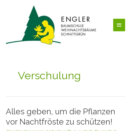
Zum
Haup
Inhalt
springen
Verschulung
Alles geben, um die Pflanzen
Alles
geben,
vor Nachtfröste zu schützen!
um
die