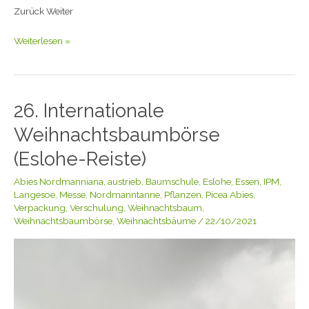
Zurück Weiter
Weiterlesen »
26. Internationale
26.
Internationale
Weihnachtsbaumbörse
Weihnachtsbaumbörse
(Eslohe-
(Eslohe-Reiste)
Reiste)
Abies Nordmanniana
,
austrieb
,
Baumschule
,
Eslohe
,
Essen
,
IPM
,
Langesoe
,
Messe
,
Nordmanntanne
,
Pflanzen
,
Picea Abies
,
Verpackung
,
Verschulung
,
Weihnachtsbaum
,
Weihnachtsbaumbörse
,
Weihnachtsbäume
/
22/10/2021