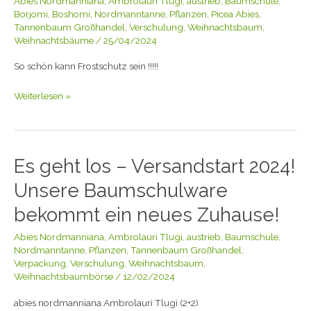
Abies Nordmanniana
,
Ambrolauri Tlugi
,
austrieb
,
Baumschule
,
Pflanzen
Borjomi
,
Boshomi
,
Nordmanntanne
,
Pflanzen
,
Picea Abies
,
vor
Tannenbaum Großhandel
,
Verschulung
,
Weihnachtsbaum
,
Weihnachtsbäume
/
25/04/2024
Nachtfröste
zu
So schön kann Frostschutz sein !!!!!
schützen!
Weiterlesen »
Es geht los – Versandstart 2024!
Es
geht
Unsere Baumschulware
los
–
bekommt ein neues Zuhause!
Versandstart
Abies Nordmanniana
,
Ambrolauri Tlugi
,
austrieb
,
Baumschule
,
2024!
Nordmanntanne
,
Pflanzen
,
Tannenbaum Großhandel
,
Unsere
Verpackung
,
Verschulung
,
Weihnachtsbaum
,
Baumschulware
Weihnachtsbaumbörse
/
12/02/2024
bekommt
ein
abies nordmanniana Ambrolauri Tlugi (2+2)