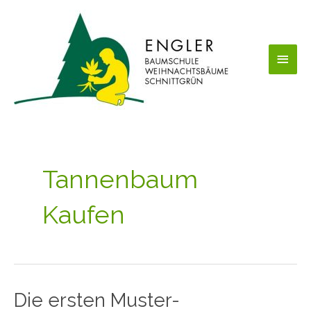
Zum
Haup
Inhalt
springen
Tannenbaum
Kaufen
Die ersten Muster-
Die
ersten