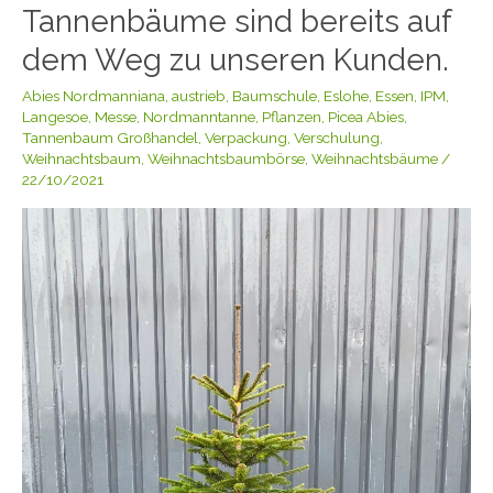
Tannenbäume sind bereits auf
Muster-
Tannenbäume
dem Weg zu unseren Kunden.
sind
Abies Nordmanniana
,
austrieb
,
Baumschule
,
Eslohe
,
Essen
,
IPM
,
bereits
Langesoe
,
Messe
,
Nordmanntanne
,
Pflanzen
,
Picea Abies
,
auf
Tannenbaum Großhandel
,
Verpackung
,
Verschulung
,
dem
Weihnachtsbaum
,
Weihnachtsbaumbörse
,
Weihnachtsbäume
/
Weg
22/10/2021
zu
unseren
Kunden.