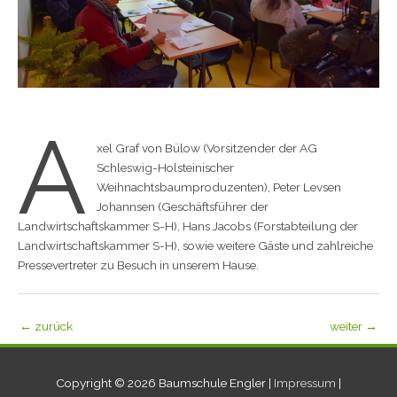
A
xel Graf von Bülow (Vorsitzender der AG
Schleswig-Holsteinischer
Weihnachtsbaumproduzenten), Peter Levsen
Johannsen (Geschäftsführer der
Landwirtschaftskammer S-H), Hans Jacobs (Forstabteilung der
Landwirtschaftskammer S-H), sowie weitere Gäste und zahlreiche
Pressevertreter zu Besuch in unserem Hause.
←
zurück
weiter
→
Copyright © 2026
Baumschule Engler
|
Impressum
|