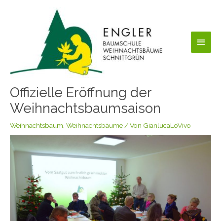
Zum
Haup
Inhalt
springen
Offizielle Eröffnung der
Weihnachtsbaumsaison
Weihnachtsbaum
,
Weihnachtsbäume
/ Von
GianlucaLoVivo